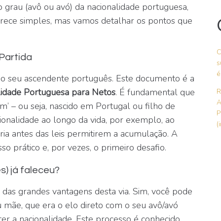
grau (avô ou avó) da nacionalidade portuguesa,
arece simples, mas vamos detalhar os pontos que
C
Partida
s
é
o seu ascendente português. Este documento é a
lidade Portuguesa para Netos
. É fundamental que
R
A
m’ – ou seja, nascido em Portugal ou filho de
P
ionalidade ao longo da vida, por exemplo, ao
(
ria antes das leis permitirem a acumulação. A
o prático e, por vezes, o primeiro desafio.
s) já faleceu?
das grandes vantagens desta via. Sim, você pode
 mãe, que era o elo direto com o seu avô/avó
ter a nacionalidade. Este processo é conhecido