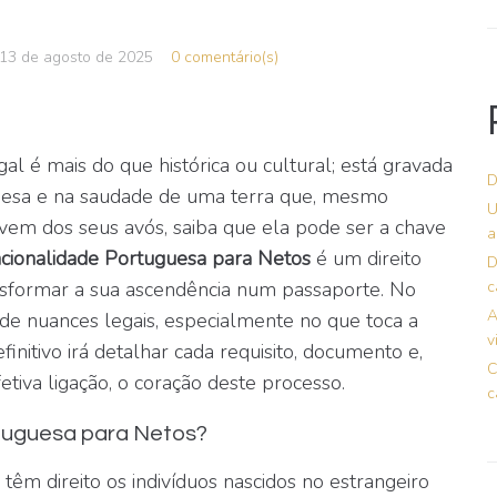
13 de agosto de 2025
0 comentário(s)
gal é mais do que histórica ou cultural; está gravada
D
à mesa e na saudade de uma terra que, mesmo
U
o vem dos seus avós, saiba que ela pode ser a chave
a
cionalidade Portuguesa para Netos
é um direito
D
nsformar a sua ascendência num passaporte. No
c
A
 de nuances legais, especialmente no que toca a
v
initivo irá detalhar cada requisito, documento e,
C
tiva ligação, o coração deste processo.
c
tuguesa para Netos?
têm direito os indivíduos nascidos no estrangeiro