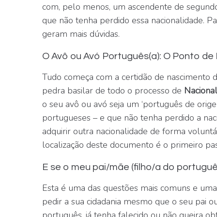
com, pelo menos, um ascendente de segundo 
que não tenha perdido essa nacionalidade. P
geram mais dúvidas.
O Avô ou Avó Português(a): O Ponto de 
Tudo começa com a certidão de nascimento d
pedra basilar de todo o processo de
Naciona
o seu avô ou avó seja um ‘português de orige
portugueses – e que não tenha perdido a nac
adquirir outra nacionalidade de forma voluntá
localização deste documento é o primeiro pass
E se o meu pai/mãe (filho/a do portuguê
Esta é uma das questões mais comuns e uma 
pedir a sua cidadania mesmo que o seu pai ou
português, já tenha falecido ou não queira ob