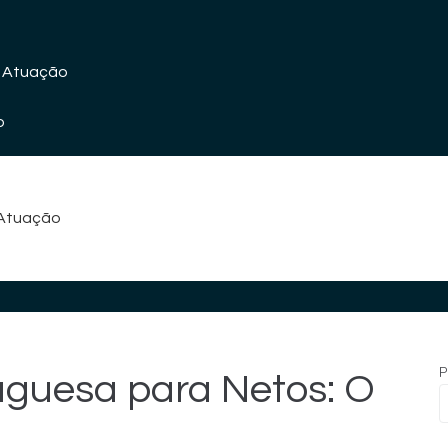
 Atuação
o
 Atuação
P
uguesa para Netos: O