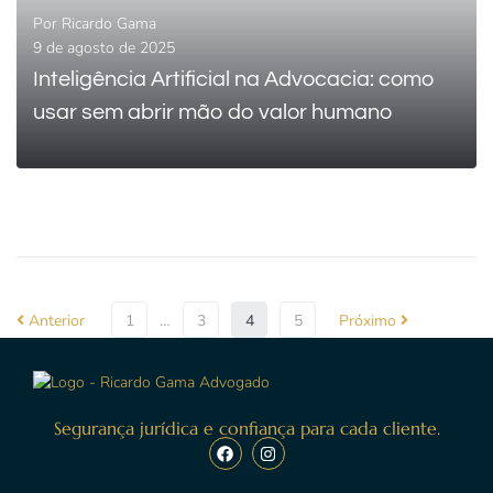
Por
Ricardo Gama
9 de agosto de 2025
Inteligência Artificial na Advocacia: como
usar sem abrir mão do valor humano
0
LEIA MAIS
Anterior
1
…
3
4
5
Próximo
Segurança jurídica e confiança para cada cliente.