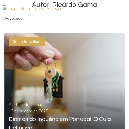
Autor:
Ricardo Gama
Advogado
Direito Imobiliário
Por
Ricardo Gama
13 de agosto de 2025
Direitos do Inquilino em Portugal: O Guia
Definitivo