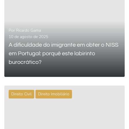
Por
Ricardo Gama
10 de agosto de 2025
A dificuldade do imigrante em obter o NISS
em Portugal: porquê este labirinto
burocrático?
Direito Civil
Direito Imobiliário
0
LEIA MAIS