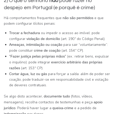
2) O que o senhorio
não
pode fazer no
despejo em Portugal (e porquê é crime)
Há comportamentos frequentes que
e que
não são permitidos
podem configurar ilícitos penais:
ou impedir o acesso ao imóvel: pode
Trocar a fechadura
configurar
(art. 190.º do Código Penal).
violação de domicílio
para sair “voluntariamente”:
Ameaças, intimidação ou coação
pode constituir
(art. 154.º CP).
crime de coação
(ex.: retirar bens, expulsar
“Fazer justiça pelas próprias mãos”
o inquilino): pode integrar
exercício arbitrário das próprias
(art. 153.º CP).
razões
para forçar a saída: além de poder ser
Cortar água, luz ou gás
coação, pode traduzir-se em responsabilidade civil e violação
de deveres contratuais.
Se algo disto acontecer,
(fotos, vídeos,
documente tudo
mensagens), recolha contactos de testemunhas e peça
apoio
. Poderá haver lugar a
e a pedido de
jurídico
queixa-crime
por danos.
indemnização