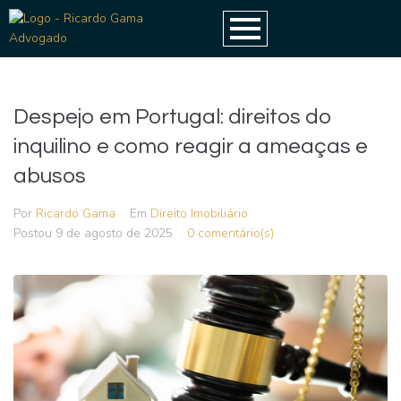
Despejo em Portugal: direitos do
inquilino e como reagir a ameaças e
abusos
Por
Ricardo Gama
Em
Direito Imobiliário
Postou
9 de agosto de 2025
0 comentário(s)