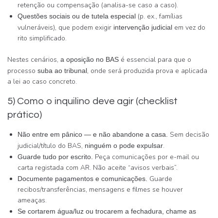
retenção ou compensação (analisa-se caso a caso).
(p. ex., famílias
Questões sociais ou de tutela especial
vulneráveis), que podem exigir
em vez do
intervenção judicial
rito simplificado.
Nestes cenários,
é essencial para que o
a oposição no BAS
processo
, onde será produzida prova e aplicada
suba ao tribunal
a lei ao caso concreto.
5) Como o inquilino deve agir (checklist
prático)
Sem decisão
Não entre em pânico — e não abandone a casa.
judicial/título do BAS,
.
ninguém o pode expulsar
Peça comunicações por e-mail ou
Guarde tudo por escrito.
carta registada com AR. Não aceite “avisos verbais”.
Guarde
Documente pagamentos e comunicações.
recibos/transferências, mensagens e filmes se houver
ameaças.
Se cortarem água/luz ou trocarem a fechadura, chame as