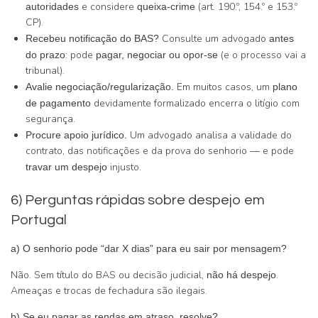
e considere
(art. 190.º, 154.º e 153.º
autoridades
queixa-crime
CP).
Consulte um advogado
Recebeu notificação do BAS?
antes
: pode
(e o processo vai a
do prazo
pagar, negociar ou opor-se
tribunal).
Em muitos casos, um
Avalie negociação/regularização.
plano
devidamente formalizado encerra o litígio com
de pagamento
segurança.
Um advogado analisa a validade do
Procure apoio jurídico.
contrato, das notificações e da prova do senhorio — e pode
injusto.
travar um despejo
6) Perguntas rápidas sobre despejo em
Portugal
a)
O senhorio pode “dar X dias” para eu sair por mensagem?
Não. Sem título do BAS ou decisão judicial,
.
não há despejo
Ameaças e trocas de fechadura são ilegais.
b) Se eu pagar as rendas em atraso, resolve?