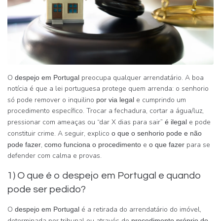
O
preocupa qualquer arrendatário. A boa
despejo em Portugal
notícia é que a lei portuguesa protege quem arrenda: o senhorio
só pode remover o inquilino
e cumprindo um
por via legal
procedimento específico. Trocar a fechadura, cortar a água/luz,
pressionar com ameaças ou “dar X dias para sair”
e pode
é ilegal
constituir crime. A seguir, explico
o que o senhorio pode e não
,
e
para se
pode fazer
como funciona o procedimento
o que fazer
defender com calma e provas.
1) O que é o despejo em Portugal e quando
pode ser pedido?
O
é a retirada do arrendatário do imóvel,
despejo em Portugal
determinada por tribunal ou através do
procedimento próprio do