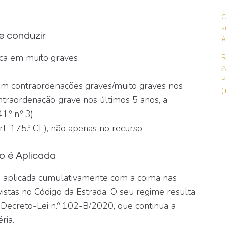
C
s
e conduzir
é
a em muito graves
R
A
P
em contraordenações graves/muito graves nos
(
traordenação grave nos últimos 5 anos, a
.º n.º 3)
rt. 175.º CE), não apenas no recurso
o é Aplicada
a
aplicada cumulativamente com a coima nas
istas no Código da Estrada. O seu regime resulta
Decreto-Lei n.º 102-B/2020, que continua a
ria.