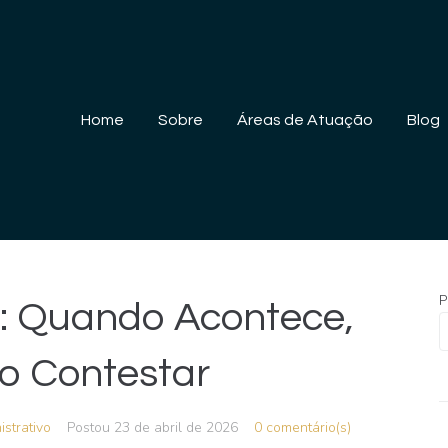
Home
Sobre
Áreas de Atuação
Blog
P
r: Quando Acontece,
o Contestar
istrativo
Postou
23 de abril de 2026
0 comentário(s)