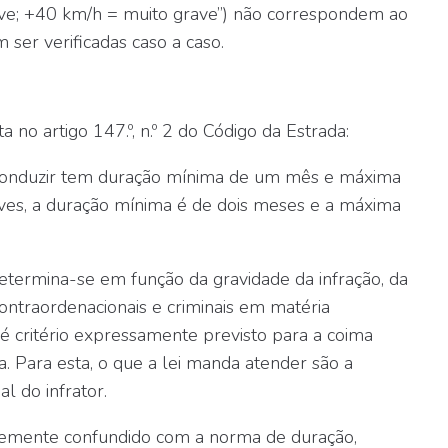
rave; +40 km/h = muito grave”) não correspondem ao
ser verificadas caso a caso.
sta no
artigo 147.º, n.º 2
do Código da Estrada:
e conduzir tem duração mínima de um mês e máxima
ves
, a duração mínima é de dois meses e a máxima
termina-se em função da gravidade da infração, da
ontraordenacionais e criminais em matéria
 é critério expressamente previsto para a
coima
ria. Para esta, o que a lei manda atender são a
al do infrator.
ntemente confundido com a norma de duração,