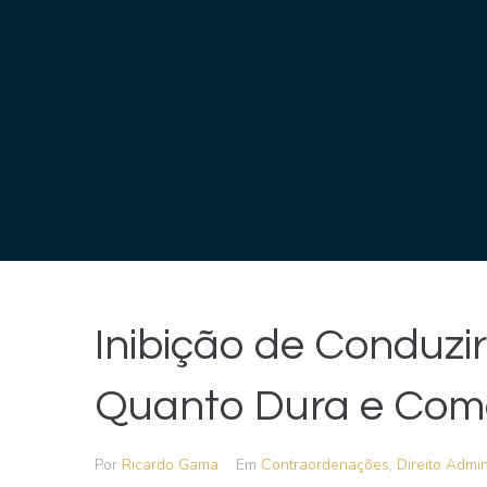
Inibição de Conduzi
Quanto Dura e Com
Por
Ricardo Gama
Em
Contraordenações
,
Direito Admin