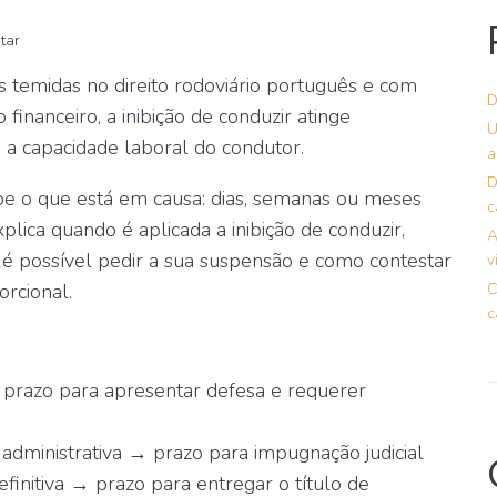
s temidas no direito rodoviário português e com
D
financeiro, a inibição de conduzir atinge
U
 a capacidade laboral do condutor.
a
D
e o que está em causa: dias, semanas ou meses
c
plica quando é aplicada a inibição de conduzir,
A
é possível pedir a sua suspensão e como contestar
v
rcional.
C
c
 prazo para apresentar defesa e requerer
 administrativa → prazo para impugnação judicial
efinitiva → prazo para entregar o título de