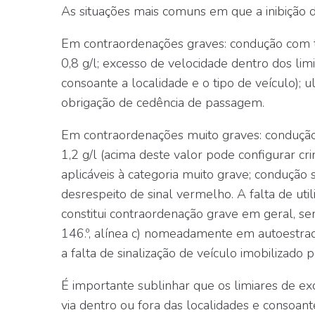
As situações mais comuns em que a inibição d
Em contraordenações graves:
condução com tax
0,8 g/l; excesso de velocidade dentro dos lim
consoante a localidade e o tipo de veículo); 
obrigação de cedência de passagem.
Em contraordenações muito graves:
condução 
1,2 g/l (acima deste valor pode configurar cr
aplicáveis à categoria muito grave; condução s
desrespeito de sinal vermelho. A falta de util
constitui contraordenação grave em geral, sen
146.º, alínea c) nomeadamente em autoestrad
a falta de sinalização de veículo imobilizado p
É importante sublinhar que os limiares de ex
via dentro ou fora das localidades e consoant